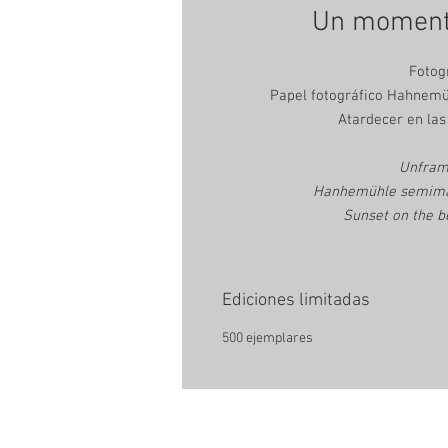
Un moment
Fotog
Papel fotográfico Hahnemüh
Atardecer en las
Unfram
Hanhemühle semimatt
Sunset on the b
Ediciones limitadas
500 ejemplares