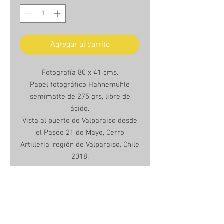
Agregar al carrito
Fotografía 80 x 41 cms.
Papel fotográfico Hahnemühle
semimatte de 275 grs, libre de
ácido.
Vista al puerto de Valparaiso desde
el Paseo 21 de Mayo, Cerro
Artilleria, región de Valparaiso. Chile
2018.
Unframed photo 80 x 41 cms.
Hanhemühle semimatte photo
paper, 275grs, acid free.
Valparaiso´s port view from 21 de