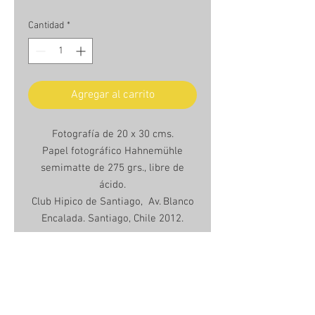
Cantidad
*
Agregar al carrito
Fotografía de 20 x 30 cms.
Papel fotográfico Hahnemühle
semimatte de 275 grs., libre de
ácido.
Club Hipico de Santiago, Av. Blanco
Encalada. Santiago, Chile 2012.
Unframed photo 20 x 30 cms.
Hanhemühle semimatte photo
paper, 275grs., acid free.
Santiago´s equestrian club, Av.