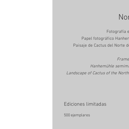
Nor
Fotografía 
Papel fotográfico Hanhem
Paisaje de Cactus del Norte 
Frame
Hanhemühle semimatt
Landscape of Cactus of the Nort
Ediciones limitadas
500 ejemplares