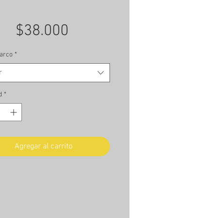
Precio
$38.000
arco
*
r
d
*
Agregar al carrito