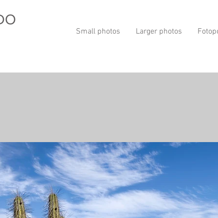
DO
Small photos
Larger photos
Fotop