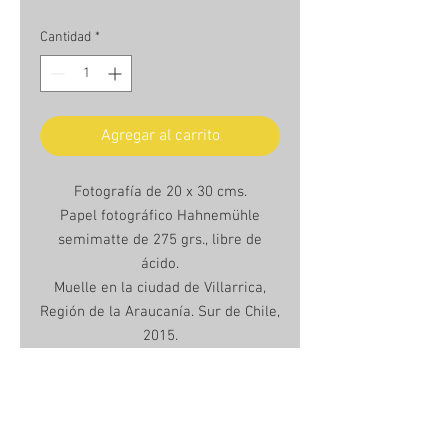
Cantidad
*
Agregar al carrito
Fotografía de 20 x 30 cms.
Papel fotográfico Hahnemühle
semimatte de 275 grs., libre de
ácido.
Muelle en la ciudad de Villarrica,
Región de la Araucanía. Sur de Chile,
2015.
Unframed photo 20 x 30 cms.
Hanhemühle semimatte photo
paper, 275grs., acid free.