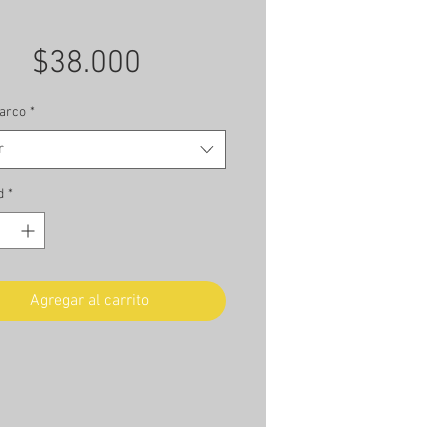
Precio
$38.000
arco
*
r
d
*
Agregar al carrito