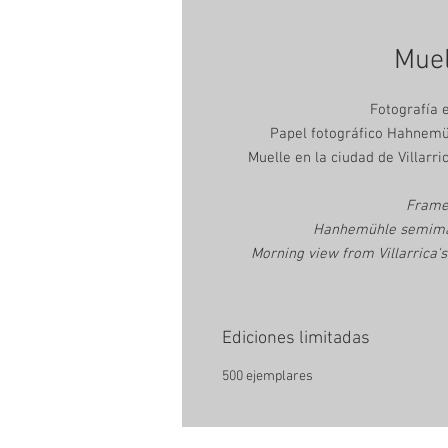
Muel
Fotografía 
Papel fotográfico Hahnemüh
Muelle en la ciudad de Villarri
Frame
Hanhemühle semimatt
Morning view from Villarrica's
Ediciones limitadas
500 ejemplares