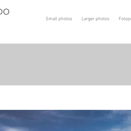
DO
Small photos
Larger photos
Fotop