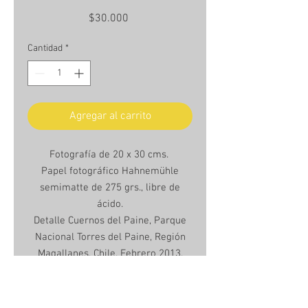
Precio
$30.000
Cantidad
*
Agregar al carrito
Fotografía de 20 x 30 cms.
Papel fotográfico Hahnemühle
semimatte de 275 grs., libre de
ácido.
Detalle Cuernos del Paine, Parque
Nacional Torres del Paine, Región
Magallanes, Chile. Febrero 2013.
Unframed Photo, 20 x 30 cms.
Hanhemühle semimatte photo