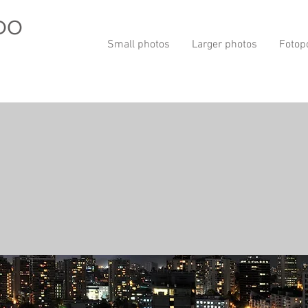
DO
Small photos
Larger photos
Fotop