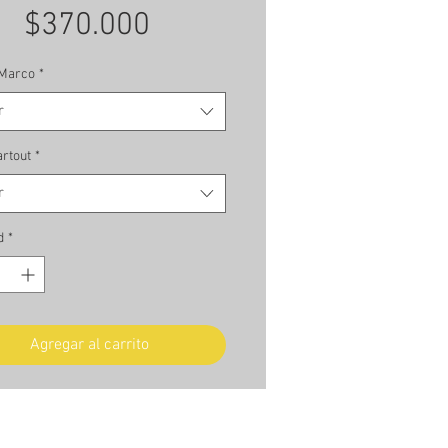
Precio
$370.000
 Marco
*
r
rtout
*
r
d
*
Agregar al carrito