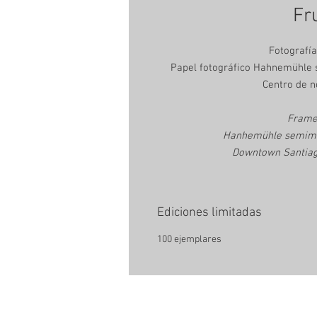
Fr
Fotografí
Papel fotográfico Hahnemühle s
Centro de n
Frame
Hanhemühle semimatt
Downtown Santiago
Ediciones limitadas
100 ejemplares