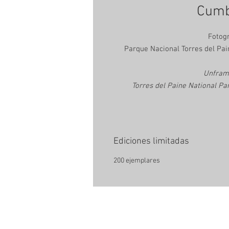
Cumb
Fotogr
Parque Nacional Torres del Pai
Unfram
Torres del Paine National Pa
Ediciones limitadas
200 ejemplares