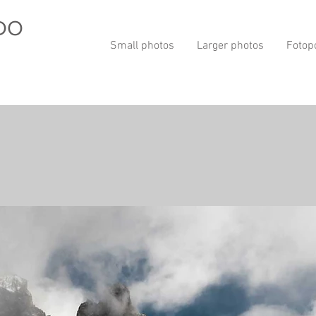
DO
Small photos
Larger photos
Fotop