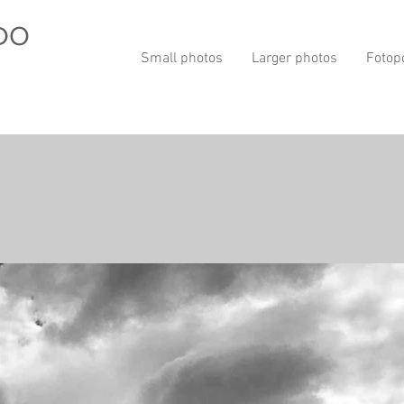
DO
Small photos
Larger photos
Fotop