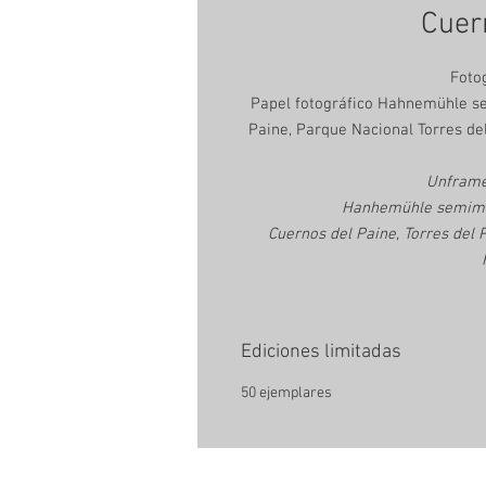
Cuer
Foto
Papel fotográfico Hahnemühle sem
Paine, Parque Nacional Torres de
Unframe
Hanhemühle semimatt
Cuernos del Paine, Torres del 
Ediciones limitadas
50 ejemplares