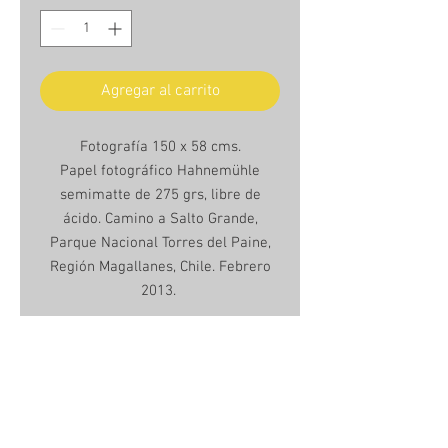
Agregar al carrito
Fotografía 150 x 58 cms.
Papel fotográfico Hahnemühle
semimatte de 275 grs, libre de
ácido. Camino a Salto Grande,
Parque Nacional Torres del Paine,
Región Magallanes, Chile. Febrero
2013.
Unframed photo 150 x 58 cms.
Hanhemühle semimatte photo
paper, 275grs, acid free.
Road to Salto Grande, Torres del
Paine National Park, Magallanes