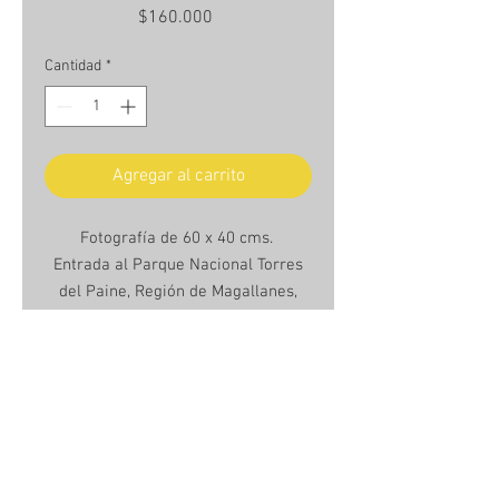
Precio
$160.000
Cantidad
*
Agregar al carrito
Fotografía de 60 x 40 cms.
Entrada al Parque Nacional Torres
del Paine, Región de Magallanes,
Chile. Febrero 2013.
Unframed Photo 60 x 40cms.
Entrance to Torres del Paine
National Park, Magallanes Region,
Chile. February 2013