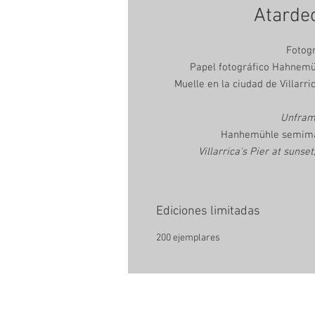
Atardec
Fotogr
Papel fotográfico Hahnemüh
Muelle en la ciudad de Villarri
Unfram
Hanhemühle semimatt
Villarrica's Pier at sunse
Ediciones limitadas
200 ejemplares