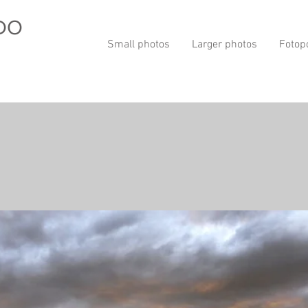
DO
Small photos
Larger photos
Fotop