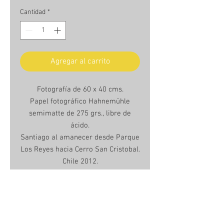
Cantidad
*
Agregar al carrito
Fotografía de 60 x 40 cms.
Papel fotográfico Hahnemühle
semimatte de 275 grs., libre de
ácido.
Santiago al amanecer desde Parque
Los Reyes hacia Cerro San Cristobal.
Chile 2012.
Unframed photo 60 x 40 cms.
Hanhemühle semimatte photo
paper, 275grs., acid free.
Sun rising in Santiago, from Parque