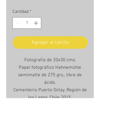
Cantidad
*
Agregar al carrito
Fotografía de 20x30 cms.
Papel fotográfico Hahnemühle
semimatte de 275 grs., libre de
ácido.
Cementerio Puerto Octay, Región de
los Lagos, Chile 2015.
Unframed Photo, 20 x 30 cms.
Hanhemühle semimatte photo
paper, 275grs., acid free.
Puerto Octay Cemetery, Los Lagos