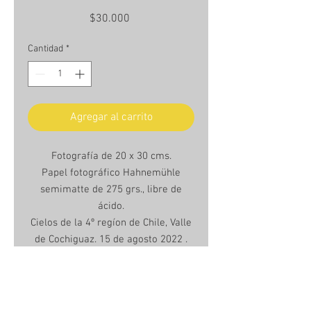
Precio
$30.000
Cantidad
*
Agregar al carrito
Fotografía de 20 x 30 cms.
Papel fotográfico Hahnemühle
semimatte de 275 grs., libre de
ácido.
Cielos de la 4º regíon de Chile, Valle
de Cochiguaz. 15 de agosto 2022 .
Unframed photo 20 x 30 cms.
Hanhemühle semimatte photo
paper, 275grs., acid free.