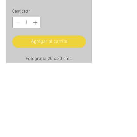
Cantidad
*
Agregar al carrito
Fotografía 20 x 30 cms.
Av. Borgoño, costanera que cruza
Reñaca, región de Valparaiso. Chile
2018.
Unframed photo 20 x 30 cms.
Borgoño ave., coastal road that runs
across Reñaca, Valparaiso region.
Chile 2018.